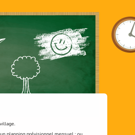
village.
 un planning prévisionnel mensuel ; ou