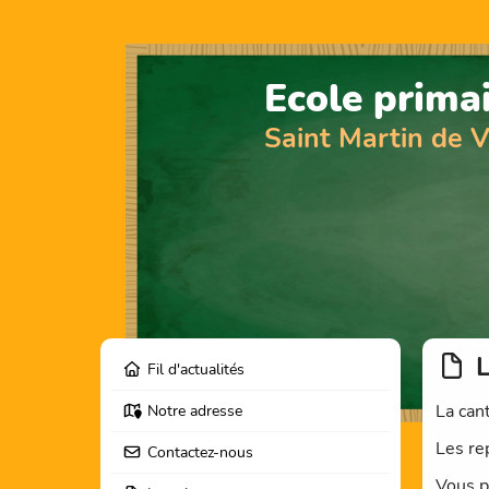
Ecole prima
Saint Martin de 
L
Fil d'actualités
La can
Notre adresse
Les re
Contactez-nous
Vous p